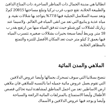
انطاليا هي مدينة الجمال ذات المناظر الساحرة، ذات المناخ الدافئ
والطبيعة الخلابة. تقع جنوب غرب تركيا وتبلغ مساحتها 20815 كم2
وتعد نسبة السلاسل الجبلية فيها 77.8% يتواجد بها شلالات نقية. و
مياه عذبة و ينابيع التي تعد من انقى المياه في العالم . ولاسيما عند
زيارتك لشلالات كورشنلو حيث تتدفق المياه منها من ارتفع يقدر ب
18 متر. ويربط أيضا سبعة بحيرات بشلالات صغيره .تتسرب المياه
فيها بعمق 2 كيلو متر حيث تعد المكان الأفضل للتنزه والتمتع
بالمظاهر الخلابة.
.
الملاهي والمدن المائية
ننصح بسلانيا التي سوف تسحرك بجمالها وأيضا عروض الدلافين
التي تقوم بعمل عروض مائية جميله اما بالنسبه للملاهي فان ملاهي
ارض الاساطير. تعد من اجمل المناطق لمشاهدة ابنية تحاكي قصص
الأطفال وأيضا الاستمتاع .بالمنزلقات المائية الرائعة والسباحة
وأيضا و يوجد فيها عروض الدلافين و الأسماك