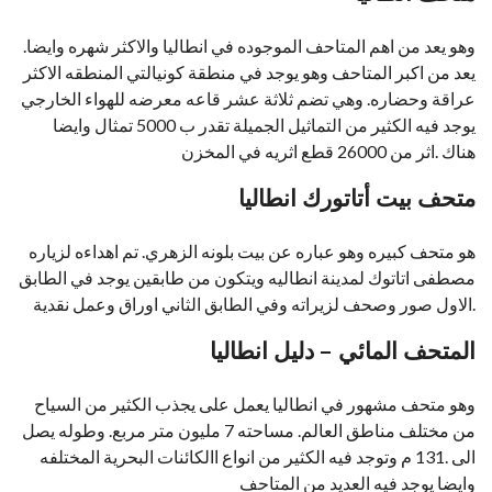
وهو يعد من اهم المتاحف الموجوده في انطاليا والاكثر شهره وايضا.
يعد من اكبر المتاحف وهو يوجد في منطقة كونيالتي المنطقه الاكثر
عراقة وحضاره. وهي تضم ثلاثة عشر قاعه معرضه للهواء الخارجي
يوجد فيه الكثير من التماثيل الجميلة تقدر ب 5000 تمثال وايضا
هناك .اثر من 26000 قطع اثريه في المخزن
متحف بيت أتاتورك انطاليا
هو متحف كبيره وهو عباره عن بيت بلونه الزهري. تم اهداءه لزياره
مصطفى اتاتوك لمدينة انطاليه ويتكون من طابقين يوجد في الطابق
.الاول صور وصحف لزيراته وفي الطابق الثاني اوراق وعمل نقدية
المتحف المائي – دليل انطاليا
وهو متحف مشهور في انطاليا يعمل على يجذب الكثير من السياح
من مختلف مناطق العالم. مساحته 7 مليون متر مربع. وطوله يصل
الى .131 م وتوجد فيه الكثير من انواع االكائنات البحرية المختلفه
وايضا يوجد فيه العديد من المتاحف