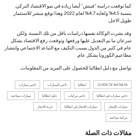
كما توقعت دراسة “فيتش” أيضا زياده في نمو الاقتصاد التركي.
بنسبة 4.5% ولغاية 4.7% لعام 2022 وهذا توقع مبشر للاستثمار
طويل الاجل.
وقد نشرت الوكالة نفسها دراسات باقل من تلك النسبة. ولكن
سرعان ما تم التعديل عليها ورفعها. وتوقعت رفع الاقتصاد بشكل
عام في كثير من الدول بسبب التكيف مع التباعد الاجتماعي وانتشار
مطاعيم الكورونا بشكل عام.
تواصل مع دليل انطاليا للخصول على المزيد من المعلومات.
GUIDE OF ANTALYA
انطاليا
تأجير السيارات
تاجير سيارات
تاجير سيارات في انطاليا
تاجير مركبات
دليل انطاليا
سيارات سياحية
سيارات للإيجار
سيارات للايجار في انطاليا
عربة للايجار
مركبة سياحية
مقالات ذات الصلة