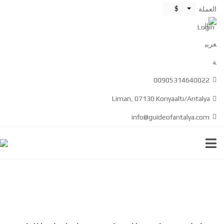
$
العملة
Login
00905314640022
Liman, 07130 Konyaaltı/Antalya
info@guideofantalya.com