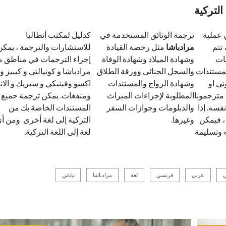
التركية
 عملية
ترجمة الوثائق المستخدمة في
كدليل لمكتب أنطاليا
 تتم
مرادباشا
مثل رخصة القيادة
للاستشارات والترجمة ، يمكن
يات
وشهادة الميلاد وشهادة الوفاة
إجراء الترجمات في مناطق م
لمستندات
والسجل الجنائي وورقة الطلاق
مرادباشا و كونيالتي و كيبيز و
ني او
وشهادة الزواج والمستندات
اكسو وفينيكي و سيريك و الاني
مترجمونا
المطلوبة لإجراءات الميراث
ومنفغات. يمكن ترجمة جميع
فسه. إذا
والدبلومات وجوازات السفر
المستندات الخاصة بك من
 ، فيمكن
وغيرها.
التركية إلى لغة أخرى ومن أ
ه وتسليمة
لغة إلى اللغة التركية.
عربي
فرنسي
لغة
مرادباشا
ياباني