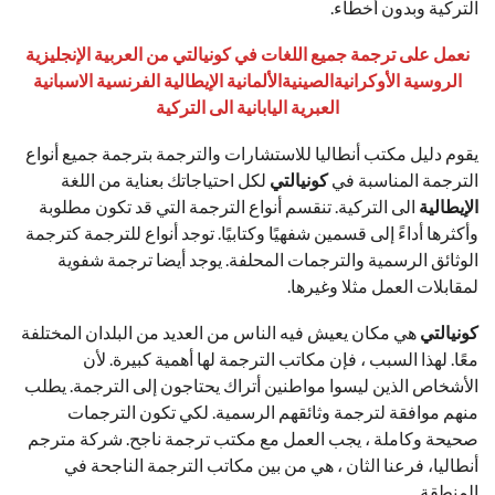
التركية وبدون أخطاء.
نعمل على ترجمة جميع اللغات في كونيالتي من العربية الإنجليزية
الروسية الأوكرانيةالصينيةالألمانية الإيطالية الفرنسية الاسبانية
العبرية اليابانية الى التركية
يقوم دليل مكتب أنطاليا للاستشارات والترجمة بترجمة جميع أنواع
الترجمة المناسبة في
ك
ونيالتي
لكل احتياجاتك بعناية من اللغة
الإيطالية
الى التركية. تنقسم أنواع الترجمة التي قد تكون مطلوبة
وأكثرها أداءً إلى قسمين شفهيًا وكتابيًا. توجد أنواع للترجمة كترجمة
الوثائق الرسمية والترجمات المحلفة. يوجد أيضا ترجمة شفوية
لمقابلات العمل مثلا وغيرها.
ك
ونيالتي
هي مكان يعيش فيه الناس من العديد من البلدان المختلفة
معًا. لهذا السبب ، فإن مكاتب الترجمة لها أهمية كبيرة. لأن
الأشخاص الذين ليسوا مواطنين أتراك يحتاجون إلى الترجمة. يطلب
منهم موافقة لترجمة وثائقهم الرسمية. لكي تكون الترجمات
صحيحة وكاملة ، يجب العمل مع مكتب ترجمة ناجح. شركة مترجم
أنطاليا، فرعنا الثان ، هي من بين مكاتب الترجمة الناجحة في
المنطقة.