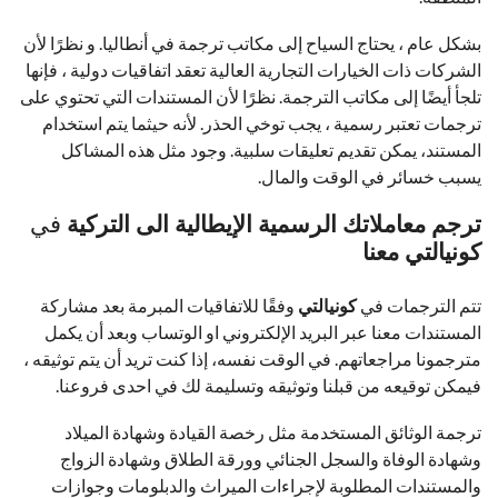
بشكل عام ، يحتاج السياح إلى مكاتب ترجمة في أنطاليا. و نظرًا لأن
الشركات ذات الخيارات التجارية العالية تعقد اتفاقيات دولية ، فإنها
تلجأ أيضًا إلى مكاتب الترجمة. نظرًا لأن المستندات التي تحتوي على
ترجمات تعتبر رسمية ، يجب توخي الحذر. لأنه حيثما يتم استخدام
المستند، يمكن تقديم تعليقات سلبية. وجود مثل هذه المشاكل
يسبب خسائر في الوقت والمال.
ترجم معاملاتك الرسمية
الإيطالية
الى التركية
في
ك
ونيالتي
معنا
تتم الترجمات في
ك
ونيالتي
وفقًا للاتفاقيات المبرمة بعد مشاركة
المستندات معنا عبر البريد الإلكتروني او الوتساب وبعد أن يكمل
مترجمونا مراجعاتهم. في الوقت نفسه، إذا كنت تريد أن يتم توثيقه ،
فيمكن توقيعه من قبلنا وتوثيقه وتسليمة لك في احدى فروعنا.
ترجمة الوثائق المستخدمة مثل رخصة القيادة وشهادة الميلاد
وشهادة الوفاة والسجل الجنائي وورقة الطلاق وشهادة الزواج
والمستندات المطلوبة لإجراءات الميراث والدبلومات وجوازات