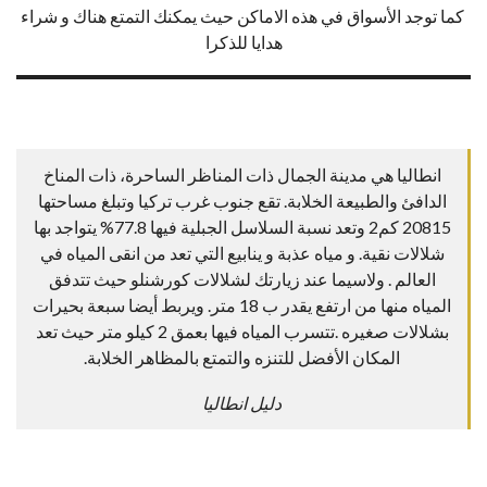
كما توجد الأسواق في هذه الاماكن حيث يمكنك التمتع هناك و شراء
هدايا للذكرا
انطاليا هي مدينة الجمال ذات المناظر الساحرة، ذات المناخ
الدافئ والطبيعة الخلابة. تقع جنوب غرب تركيا وتبلغ مساحتها
20815 كم2 وتعد نسبة السلاسل الجبلية فيها 77.8% يتواجد بها
شلالات نقية. و مياه عذبة و ينابيع التي تعد من انقى المياه في
العالم . ولاسيما عند زيارتك لشلالات كورشنلو حيث تتدفق
المياه منها من ارتفع يقدر ب 18 متر. ويربط أيضا سبعة بحيرات
بشلالات صغيره .تتسرب المياه فيها بعمق 2 كيلو متر حيث تعد
المكان الأفضل للتنزه والتمتع بالمظاهر الخلابة.
دليل انطاليا