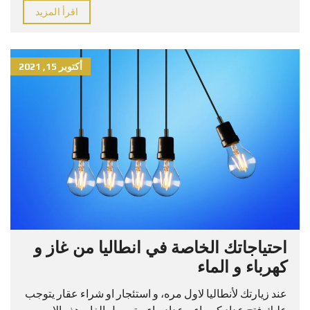
اقرأ المزيد
أكتوبر 15, 2021
احتياجاتك الخاصة في انطاليا من غاز و
كهرباء و الماء
عند زيارتك لأنطاليا لاول مره، و استئجار او شراء عقار يتوجب
عليك فتح عداد كهرباء و عداد ماء و توصيل الغار. هذه الامور