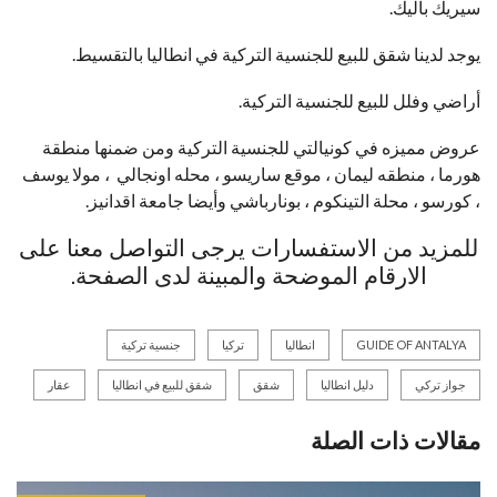
سيريك باليك.
يوجد لدينا شقق للبيع للجنسية التركية في انطاليا بالتقسيط.
أراضي وفلل للبيع للجنسية التركية.
عروض مميزه في كونيالتي للجنسية التركية ومن ضمنها منطقة
هورما ، منطقه ليمان ، موقع ساريسو ، محله اونجالي ، مولا يوسف
، كورسو ، محلة التينكوم ، بونارباشي وأيضا جامعة اقدانيز.
للمزيد من الاستفسارات يرجى التواصل معنا على
الارقام الموضحة والمبينة لدى الصفحة.
GUIDE OF ANTALYA
انطاليا
تركيا
جنسية تركية
جواز تركي
دليل انطاليا
شقق
شقق للبيع في انطاليا
عقار
مقالات ذات الصلة