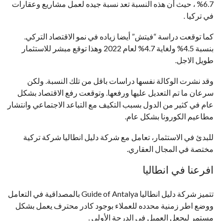
6.7% ، حيث أن هذه النسبة تعد نسبة جيده لعمل مشاريع وعقارات
في تركيا .
كما توقعت دراسة “فيتش” أيضا زياده في نمو الاقتصاد التركي.
بنسبة 4.5% ولغاية 4.7% لعام 2022 وهذا توقع مبشر للاستثمار
طويل الاجل.
وقد نشرت الوكالة نفسها دراسات باقل من تلك النسبة. ولكن
سرعان ما تم التعديل عليها ورفعها. وتوقعت رفع الاقتصاد بشكل
عام في كثير من الدول بسبب التكيف مع التباعد الاجتماعي وانتشار
مطاعيم الكورونا بشكل عام.
للبدئ في الاستثمار، تعامل مع شركة دليل انطاليا شركة تركية
مختصة في المجال العقاري.
افرعنا في انطاليا
تتميز شركة دليل انطاليا Guide of Antalya بالمصداقية في التعامل
ووضع اطر زمنية محدده للعملاء بوجود كادر محترف يعمل بشكل
مستمر ليجعل العميل في الدرجة الأولى .