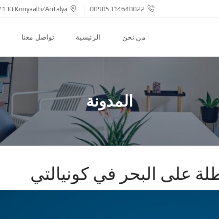
7130 Konyaaltı/Antalya
00905314640022
من نحن
الرئيسية
تواصل معنا
المدونة
لة على البحر في كونيالتي