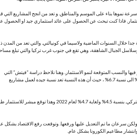
رعة نموها بناء على الموسم والمناطق. و تعد من انجح المشاريع التي قد
استثمار. فاذا كنت تبحث عن الحصول على عائد استثماري جيد او الحصول ع
جدا خلال السنوات الماضية ولاسيما في كونيالتي. والتي تعد من المدن ذ
 وسلاسل الجبال الشاهقة، وهي تقع في جنوب غرب تركيا والتي تبلغ مساحت
فيها والنسب المتوقعة لنمو الاستثمار. وهنا نلاحظ دراسة “فيتش” التي
توقعت نمو اقتصادي في تركيا لعام 2021. من نسبة 3.5% الى نسبة 6.7% ، حيث أن هذه النسبة تعد نسبة جيده لعمل مشاريع
كما توقعت دراسة “فيتش” أيضا زياده في نمو الاقتصاد التركي. بنسبة 4.5% ولغاية 4.7% لعام 2022 وهذا توقع مبشر لل
لكن سرعان ما تم التعديل عليها ورفعها. وتوقعت رفع الاقتصاد بشكل عا
انتشار مطاعيم الكورونا بشكل عام.