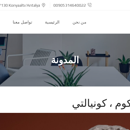
7130 Konyaaltı/Antalya
00905314640022
من نحن
الرئيسية
تواصل معنا
المدونة
م ، كونيالتي