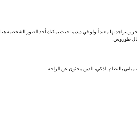
بحر و يتواجد بها معبد أبولو في ديديما حيث يمكنك أخذ الصور الشخصية هنا
جبال طوروس.
باني بالنظام الذكي، للذين يبحثون عن الراحة .