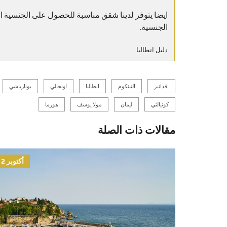
الجنسية.
دليل انطاليا
اقدانيز
التينكوم
انطاليا
اونجالي
بونارباشي
كونيالتي
ليمان
مولا يوسف
هورما
مقالات ذات الصلة
أكتوبر 12, 2021