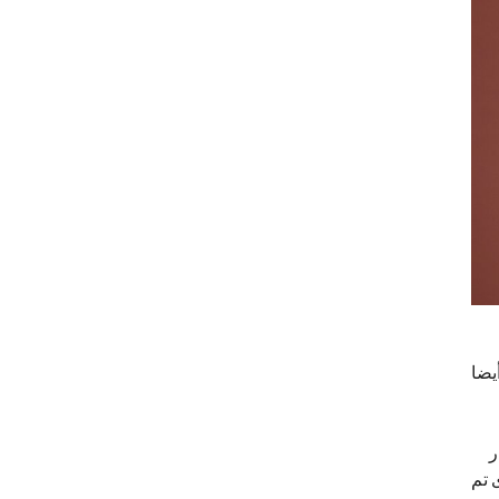
يضا
ر
 تم