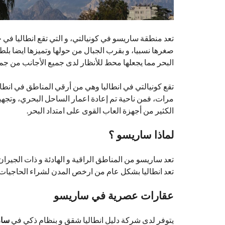
تعد منطقة ساريسو في كونيالتي، و التي تقع انطاليا في ج
صغرها نسبيا، و بقرب الجبال من حولها وتميزها ايضا بلطاف
البحر مما يجعلها محط للأنظار لدى جميع الأجانب من جميع 
تقع كونيالتي في انطاليا وهي من أرقي المناطق في انطالي
مرات، فمن ناحية تم إعادة اعمار الساحل البحري، وتجه
الكثير من أجهزة العاب القوى على امتداد البحر.
لماذا
ساريسو
؟
تعد ساريسو من المناطق الراقية و الهادئة و ذات الجيران
تعد انطاليا بشكل عام من ارخص المدن لشراء الحاجيات و
عقارات عصرية في
ساريسو
يتوفر لدى شركة دليل انطاليا شقق و بنظام ذكي في
سار