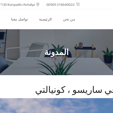
7130 Konyaaltı/Antalya
00905314640022
من نحن
الرئيسية
تواصل معنا
المدونة
ي ساريسو ، كونيالتي