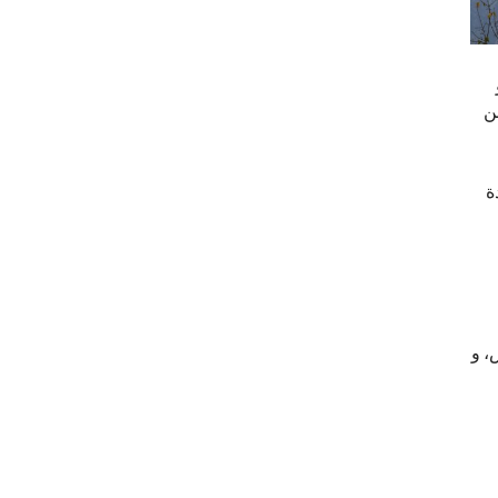
عن
ة
، و