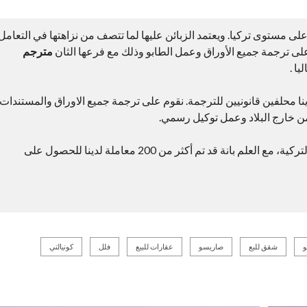
 مستوى تركيا. ويعتمد الزبائن عليها لما تتصف من نزاهتها في التعامل
ى ترجمة جميع الأوراق وعمل الطابو وذلك مع فرعها الثان
مترجم
ا .
ينا محلفين قانونيين للترجمة. نقوم على ترجمة جميع الاوراق والمستندات
من خارج البلاد وعمل توكيل رسمي.
ايضا يتوفر لدينا شقق مناسبة للحصول على الجنسية التركية، مع العلم بانة قد تم أكثر من 200 معاملة لدينا للحصول على
و
شقق للبع
صاريسو
عقارات للبيع
فلل
كونيالتي