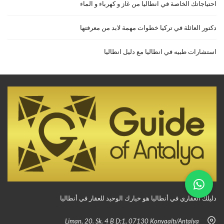
احتياجاتك الخاصة في انطاليا من غاز و كهرباء و الماء
دكتور العائلة في تركيا خطوات مهمة لابد من معرفتها
استشارات طبيه في انطاليا مع دليل انطاليا
دليلك العقاري في أنطاليا هو خيارك الوحيد للعقار في أنطاليا
Liman, 20. Sk. 4 B D:1, 07130 Konyaaltı/Antalya