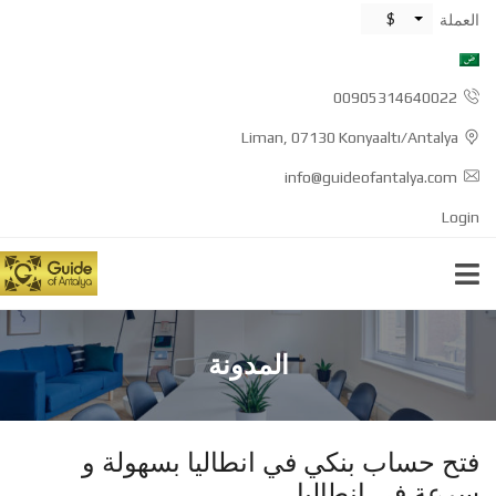
$
العملة
00905314640022
Liman, 07130 Konyaaltı/Antalya
info@guideofantalya.com
Login
المدونة
فتح حساب بنكي في انطاليا بسهولة و
سرعة في انطاليا