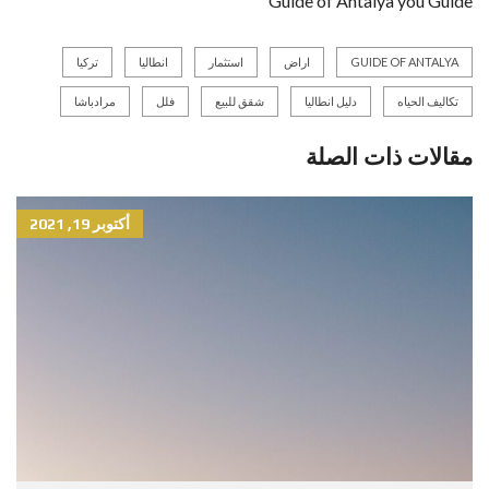
Guide of Antalya you Guide
GUIDE OF ANTALYA
اراض
استثمار
انطاليا
تركيا
تكاليف الحياه
دليل انطاليا
شقق للبيع
فلل
مرادباشا
مقالات ذات الصلة
أكتوبر 19, 2021