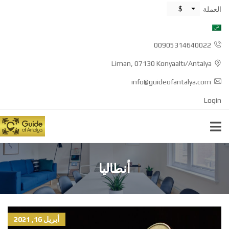
$
العملة
00905314640022
Liman, 07130 Konyaaltı/Antalya
info@guideofantalya.com
Login
أنطاليا
أبريل 16, 2021