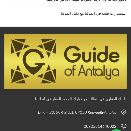
استشارات طبيه في انطاليا مع دليل انطاليا
دليلك العقاري في أنطاليا هو خيارك الوحيد للعقار في أنطاليا
Liman, 20. Sk. 4 B D:1, 07130 Konyaaltı/Antalya
00905314640022