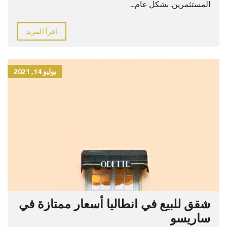
المستثمرين. بشكل عام...
اقرأ المزيد
يوليو 14, 2021
شقق للبيع في انطاليا أسعار ممتازة في
ساريسو