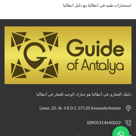
استشارات طبيه في انطاليا مع دليل انطاليا
دليلك العقاري في أنطاليا هو خيارك الوحيد للعقار في أنطاليا
Liman, 20. Sk. 4 B D:1, 07130 Konyaaltı/Antalya
00905314640022