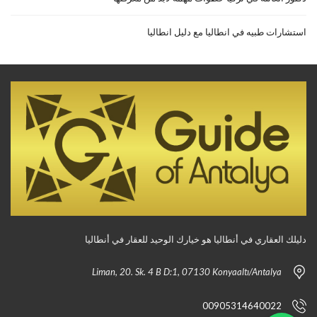
استشارات طبيه في انطاليا مع دليل انطاليا
دليلك العقاري في أنطاليا هو خيارك الوحيد للعقار في أنطاليا
Liman, 20. Sk. 4 B D:1, 07130 Konyaaltı/Antalya
00905314640022