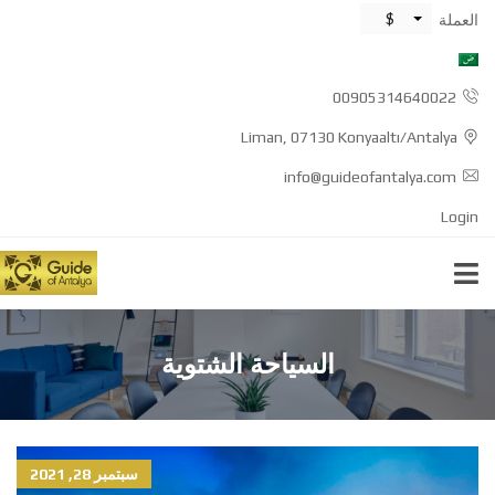
$
العملة
00905314640022
Liman, 07130 Konyaaltı/Antalya
info@guideofantalya.com
Login
السياحة الشتوية
سبتمبر 28, 2021