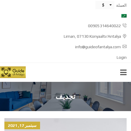
$
العملة
00905314640022
Liman, 07130 Konyaaltı/Antalya
info@guideofantalya.com
Login
تجديف
سبتمبر 17, 2021