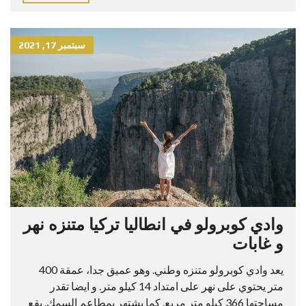
سبتمبر 17, 2021
وادي كوبرولو في انطاليا تركيا متنزه نهر
و غابات
يعد وادي كوبرولو متنزه وطني. وهو عميق جدا، عمقة 400
متر يحتوي على نهر على امتداد 14 كيلو متر. و ايضا تقدر
مساحتها 366 كيلو متر مربع. كما يشتهر بمطاعم السمك. يقع