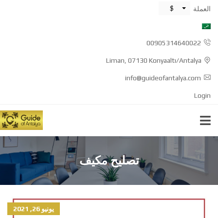
$
العملة
00905314640022
Liman, 07130 Konyaaltı/Antalya
info@guideofantalya.com
Login
تصليح مكيف
يونيو 26, 2021