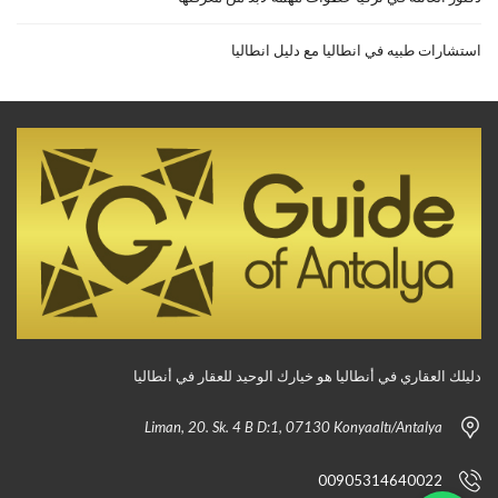
استشارات طبيه في انطاليا مع دليل انطاليا
دليلك العقاري في أنطاليا هو خيارك الوحيد للعقار في أنطاليا
Liman, 20. Sk. 4 B D:1, 07130 Konyaaltı/Antalya
00905314640022