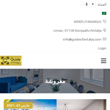
$
العملة
00905314640022
Liman, 07130 Konyaaltı/Antalya
info@guideofantalya.com
Login
مفروشة
مارس 23, 2021