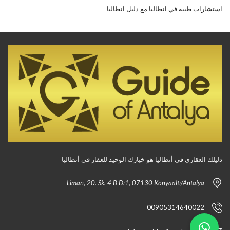
استشارات طبيه في انطاليا مع دليل انطاليا
دليلك العقاري في أنطاليا هو خيارك الوحيد للعقار في أنطاليا
Liman, 20. Sk. 4 B D:1, 07130 Konyaaltı/Antalya
00905314640022