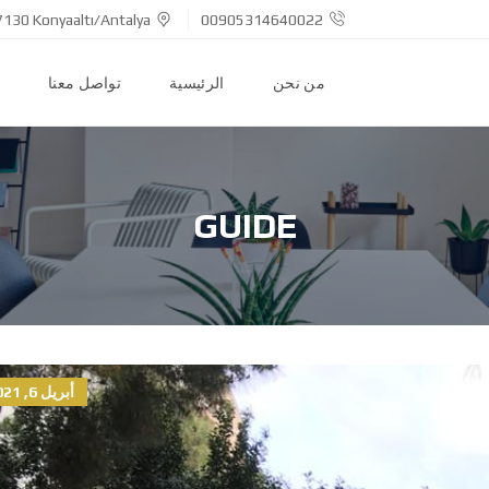
7130 Konyaaltı/Antalya
00905314640022
من نحن
الرئيسية
تواصل معنا
GUIDE
أبريل 6, 2021