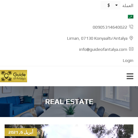
$
العملة
00905314640022
Liman, 07130 Konyaaltı/Antalya
info@guideofantalya.com
Login
REAL ESTATE
أبريل 6, 2021