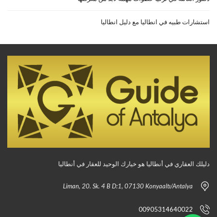
استشارات طبيه في انطاليا مع دليل انطاليا
دليلك العقاري في أنطاليا هو خيارك الوحيد للعقار في أنطاليا
Liman, 20. Sk. 4 B D:1, 07130 Konyaaltı/Antalya
00905314640022