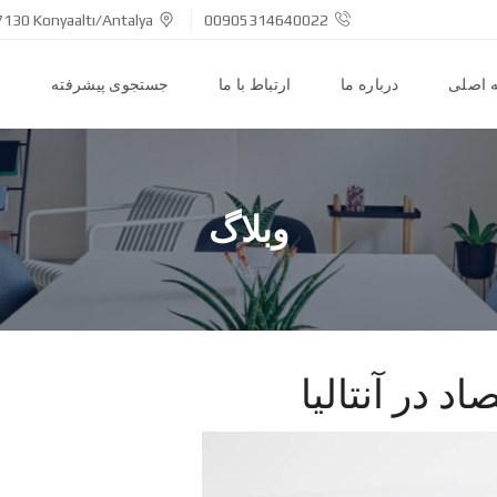
7130 Konyaaltı/Antalya
00905314640022
 اصلی
درباره ما
ارتباط با ما
جستجوی پیشرفته
ا
وبلاگ
 در آنتالیا