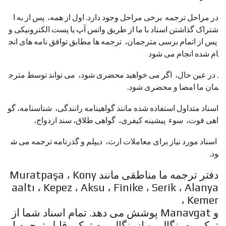
در مراحل ترجمه برخی مراحل وجود دارد. اول از همه، پس از به ا
شتراک گذاشتن اسناد با ما از طریق واتس آپ یا پست الکترونیکی و
پس از اتمام برسی مترجمان، ترجمه ها مطابق توافق نامه های انج
ام شده انجام می شود
. در عین حال، اگر می خواهید محضری شود، می تواند توسط مترج
مان ما امضا و محضری شود.
اسناد متداول استفاده شده مانند گواهینامه رانندگی، شناسنامه، گو
اهی فوت، سوء پیشینه کیفری، گواهی طلاق، سند ازدواج،
اسناد مورد نیاز برای معاملات ارث، دیپلم و گذرنامه ترجمه می ش
ود.
دفتر ترجمه ما مناطقی مانند Muratpaşa ، Kony
aaltı ، Kepez ، Aksu ، Finike ، Serik ، Alanya
، Kemer
و Manavgat پوشش می دهد. تمام اسناد شما از
ترکی به بنگالی و از بنگالی به ترکی قابل ترجمه ا