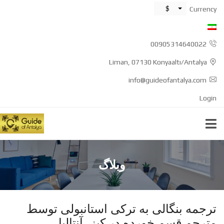
$
Currency
00905314640022
Liman, 07130 Konyaaltı/Antalya
info@guideofantalya.com
Login
وبلاگ
ترجمه بنگالی به ترکی استانبولی توسط
مترجم قسم خورده در کپز، آنتالیا