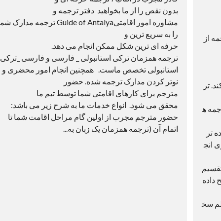
بدون نقص را از ما بخواهید دفتر ترجمه و
مشاوره امور اقامتیGuide of Antalya ترجمه مدارک ش
را به سریع ترین و
مه از
حرفه ای ترین شکل ممکن انجام می دهد.
ترجمه همزمان ترکی استانبولی _ فارسی و فارسی _ترکی
استانبولی تخصص ماست. همچنین انجام امور محضری و
نوتر کردن مدارک ترجمه شده. حضور
د. تر
مترجم برای کارهای اقامتی شما توسط تیم ما
محقق می شود. انواع خدمات ما به شرح زیر می باشد:
جمه ه
حضور مترجم مجرب از اولین گام مراحل اقامت شما تا
اتمام آن (ترجمه همزمان یک زبان به...
ه تر
 انج
تقسیم
 داده
ظم سخ