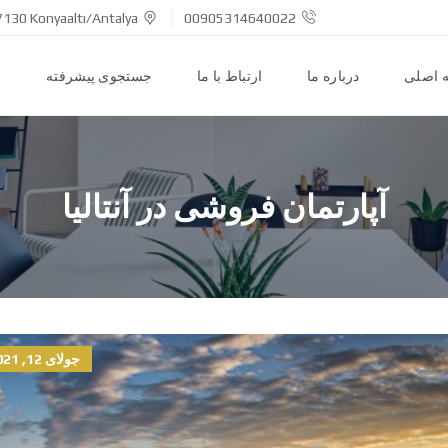
7130 Konyaaltı/Antalya
00905314640022
 اصلی
درباره ما
ارتباط با ما
جستجوی پیشرفته
ا
آپارتمان فروشی در آنتالیا
جولای 12, 2021