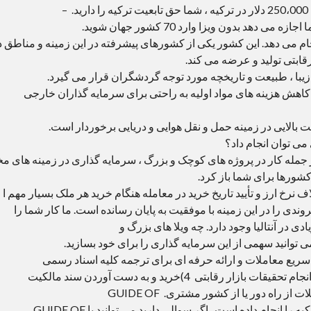
آیا می دانید؟ هنگام خرید املاک و مستغلات به ارزش 250،000 دلار در ترکیه ، شما حق تابعیت ترکیه را دارید. –
گذرنامه ترکیه در جهان سی و ششم است. – و به شما اجازه می دهد بدون ویزا وارد 70 کشور جهان شوید.
 می دهد. این کشور یکی از کشورهای پیشرفته در این زمینه و مناطق د
بتی تولید و عرضه می کند.
یبا ، طبیعت و تاریخچه مورد توجه گردشگران قرار می گیرد.
و کاهش هزینه های مواد اولیه به راحتی برای سرمایه گذاران خارجی
 بالایی در زمینه حمل و نقل هوایی و دریایی برخوردار است.
می توان انجام داد؟
ز جمله کار در پروژه های کوچک و بزرگ ، سرمایه گذاری در زمینه های مخ
شورها برای شما باز کرد.
 نرخ ارز و تأیید تاریخ خرید در معامله هنگام خرید هر ملک بسیار مهم ا
GUIDE  بیش از 200 پروژه شهروندی را در این زمینه با موفقیت به پایان رسانده است. ما کار شما را
ی در آنتالیا وجود دارد. چه ویلا های بزرگ و
می توانید سهمی از این سرمایه گذاری را برای خود بسازید.
زمینه چه کارهایی انجام می دهیم؟ 1)اتمام سریع معاملات و ارائه حرفه ای برای ترجمه کلیه اسناد رسمی
2)ارائه خدمات ترجمه توسط مترجم قسم خورده 3)انجام تحقیقات بازار رقابتی 4)خرید و به دست آوردن سند مالکیت
5)کار به عنوان یک آژانس حقوقی 6)انجام کلیه معاملات از راه دور یا از کشور مشتری. GUIDE OF
ANTALYA تاکنونبیش از 200 پروژه گرفتن تابعیت ترکیه را انجام داده است. اگر سوالی دارید می توانید با GUIDE OF