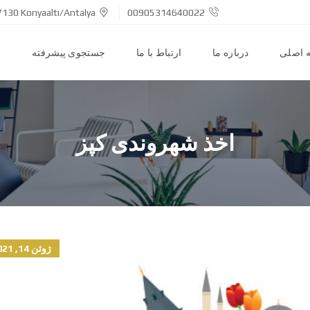
7130 Konyaaltı/Antalya
00905314640022
 اصلی
درباره ما
ارتباط با ما
جستجوی پیشرفته
ا
اخذ شهروندی کپز
ژوئن 14, 2021