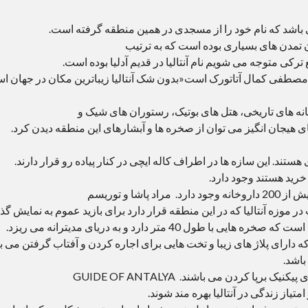
ی باشد که نام خود را از مسجدی در همین منطقه گرفته است.
نفر است و میزبان تمدن های بسیاری بوده است که به ترتیب
ترکی متوجه می شویم نام آنتالیا در قدیم آدلیا بوده است.
مصطفی کمال آتاتورک است«بدون شک آنتالیا زیباترین مکان در جهان اس
خانه های تاریخی، هتل های بوتیک، رستوران های شیک و
 هیجان انگیز می توان از صخره ها و آبشارهای این منطقه دیدن کرد.
ستند. این سازه ها در اطراف کاله ایچی در کنار پیاده رو قرار دارند.
خرید هستند وجود دارد.
در مراد پاشا 33 مرکز بهداشتی خصوصی و دولتی و بیش از 200 داروخانه وجود دارد. مراد پاشا و توریسم
ر موزه آنتالیا که در این منطقه قرار دارد برای بازید عموم به نمایش گذا
شته شده است. آبشار دودن در منطقه لارا واقع شده است که صخره هایی با طول 40 متر دارد و به دریای مدیترانه می ریزد.
دارای پلاژ های زیبا و تخت هایی برای اجاره کردن و آفتاب گرفتن می با
باشد.
سواحل لارا از شهر دور هستند و مکان های زیبایی برای پیکنیک برپا کردن می باشند. GUIDE OF ANTALYA
متیاز زندگی در آنتالیا بهره مند شوند.