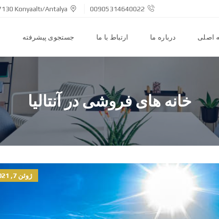
7130 Konyaaltı/Antalya
00905314640022
 اصلی
درباره ما
ارتباط با ما
جستجوی پیشرفته
ا
خانه های فروشی در آنتالیا
ژوئن 7, 2021