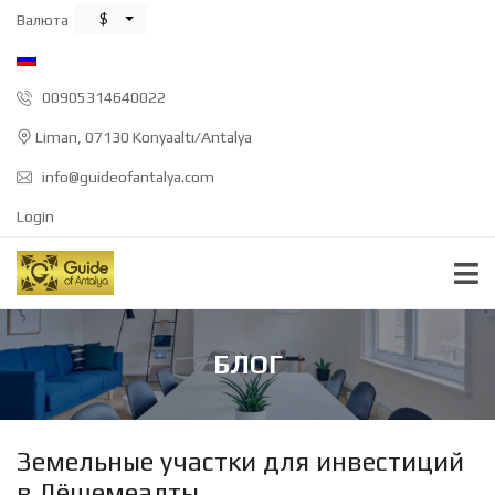
$
Валюта
00905314640022
Liman, 07130 Konyaaltı/Antalya
info@guideofantalya.com
Login
БЛОГ
Земельные участки для инвестиций
в Дёшемеалты