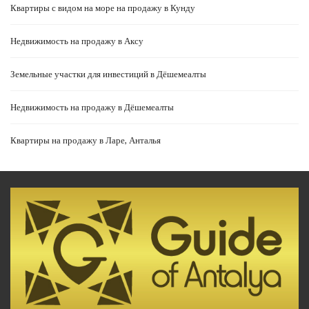
Квартиры с видом на море на продажу в Кунду
Недвижимость на продажу в Аксу
Земельные участки для инвестиций в Дёшемеалты
Недвижимость на продажу в Дёшемеалты
Квартиры на продажу в Ларе, Анталья