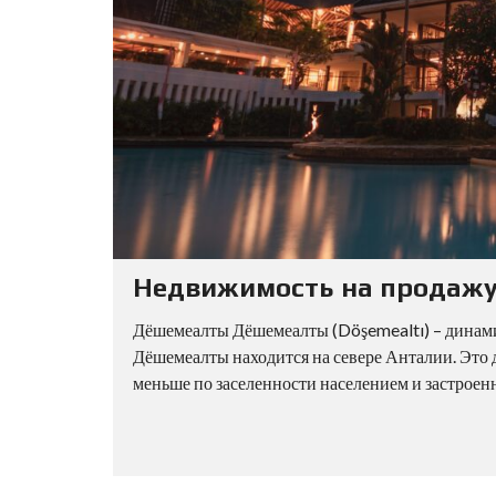
Недвижимость на продажу
Дёшемеалты Дёшемеалты (Döşemealtı) – динам
Дёшемеалты находится на севере Анталии. Это 
меньше по заселенности населением и застроен