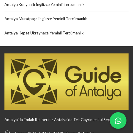
Antalya Konyaaltı İngilizce Yeminli Tercümanlık
Antalya Muratpaşa İngilizce Yeminli Tercümanlık
Antalya Kepez Ukraynaca Yeminli Tercümanlık
Antalya'da Emlak Rehberiniz Antalya'da Tek Gayrimenkul Seçiminiz