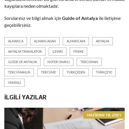
kayıplara neden olmaktadır.
Sorularınız ve bilgi almak için
Guide of Antalya
ile iletişime
geçebilirsiniz.
ALMANCA
ALMANCADAN
ALMANCAYA
ANTALYA
ANTALYA TRANSLATOR
ÇEVIRI
FINIKE
GUIDE OF ANTALYA
NOTER ONAYLI
TERCÜMAN
TERCÜMANLIK
TERCÜME
TÜRKÇEDEN
TÜRKÇEYE
YEMINLI
İLGILI YAZILAR
HAZIRAN 18, 2021