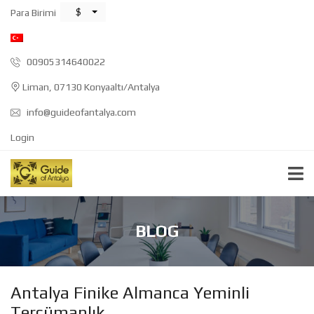
$
Para Birimi
00905314640022
Liman, 07130 Konyaaltı/Antalya
info@guideofantalya.com
Login
BLOG
Antalya Finike Almanca Yeminli
Tercümanlık