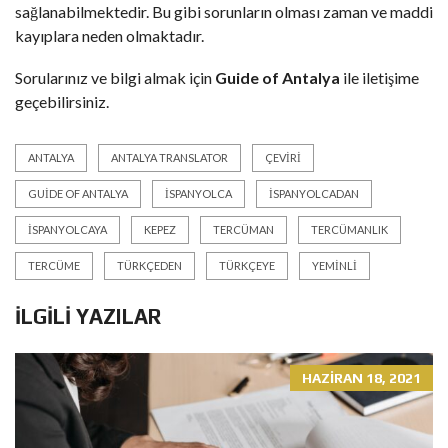
sağlanabilmektedir. Bu gibi sorunların olması zaman ve maddi
kayıplara neden olmaktadır.
Sorularınız ve bilgi almak için
Guide of Antalya
ile iletişime
geçebilirsiniz.
ANTALYA
ANTALYA TRANSLATOR
ÇEVIRI
GUIDE OF ANTALYA
İSPANYOLCA
İSPANYOLCADAN
İSPANYOLCAYA
KEPEZ
TERCÜMAN
TERCÜMANLIK
TERCÜME
TÜRKÇEDEN
TÜRKÇEYE
YEMINLI
İLGILI YAZILAR
HAZIRAN 18, 2021