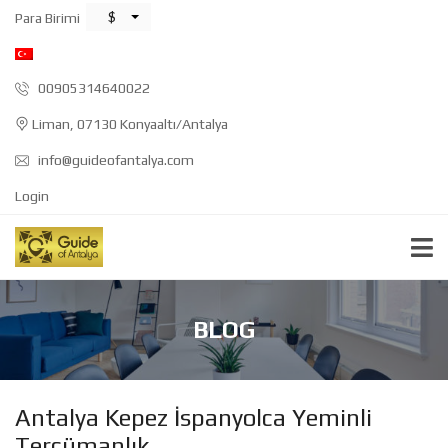
$
Para Birimi
00905314640022
Liman, 07130 Konyaaltı/Antalya
info@guideofantalya.com
Login
BLOG
Antalya Kepez İspanyolca Yeminli
Tercümanlık