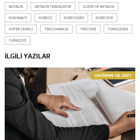
ANTALYA
ANTALYA TRANSLATOR
GUIDE OF ANTALYA
KONYAALTI
KORECE
KORECEDEN
KORECEYE
NOTER ONAYLI
TERCÜMANLIK
TERCÜME
TÜRKÇEDEN
TÜRKÇEYE
İLGILI YAZILAR
HAZIRAN 18, 2021