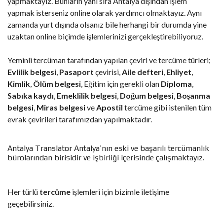
yapmaktayız. Bunların yanı sıra Antalya dışından işlem
yapmak isterseniz online olarak yardımcı olmaktayız. Aynı
zamanda yurt dışında olsanız bile herhangi bir durumda yine
uzaktan online biçimde işlemlerinizi gerçekleştirebiliyoruz.
Yeminli tercüman tarafından yapılan çeviri ve tercüme türleri;
Evlilik belgesi
,
Pasaport
çevirisi,
Aile defteri
,
Ehliyet
,
Kimlik
,
Ölüm belgesi
, Eğitim için gerekli olan
Diploma
,
Sabıka kaydı
,
Emeklilik belgesi
,
Doğum belgesi
,
Boşanma
belgesi
,
Miras belgesi
ve
Apostil
tercüme gibi istenilen tüm
evrak çevirileri tarafımızdan yapılmaktadır.
Antalya Translator
Antalya’nın eski ve başarılı tercümanlık
bürolarından birisidir ve işbirliği içerisinde çalışmaktayız.
Her türlü
tercüme
işlemleri için bizimle iletişime
geçebilirsiniz.