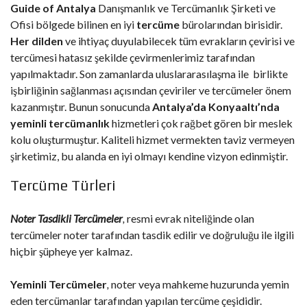
Guide of Antalya
Danışmanlık ve Tercümanlık Şirketi ve
Ofisi bölgede bilinen en iyi
tercüme
bürolarından birisidir.
Her dilden
ve ihtiyaç duyulabilecek tüm evrakların çevirisi ve
tercümesi hatasız şekilde çevirmenlerimiz tarafından
yapılmaktadır. Son zamanlarda uluslararasılaşma ile birlikte
işbirliğinin sağlanması açısından çeviriler ve tercümeler önem
kazanmıştır. Bunun sonucunda
Antalya’da Konyaaltı’nda
yeminli tercümanlık
hizmetleri çok rağbet gören bir meslek
kolu oluşturmuştur. Kaliteli hizmet vermekten taviz vermeyen
şirketimiz, bu alanda en iyi olmayı kendine vizyon edinmiştir.
Tercüme Türleri
Noter Tasdikli Tercümeler
,
resmi evrak niteliğinde olan
tercümeler noter tarafından tasdik edilir ve doğruluğu ile ilgili
hiçbir şüpheye yer kalmaz.
Yeminli Tercümeler
,
noter veya mahkeme huzurunda yemin
eden tercümanlar tarafından yapılan tercüme çeşididir.