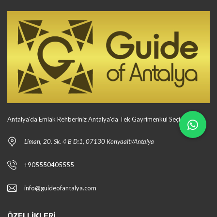
Antalya'da Emlak Rehberiniz Antalya'da Tek Gayrimenkul Seçiminiz
Liman, 20. Sk. 4 B D:1, 07130 Konyaaltı/Antalya
+905550405555
info@guideofantalya.com
ÖZELLIKLERI