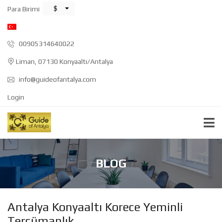
$
Para Birimi
00905314640022
Liman, 07130 Konyaaltı/Antalya
info@guideofantalya.com
Login
BLOG
Antalya Konyaaltı Korece Yeminli
Tercümanlık