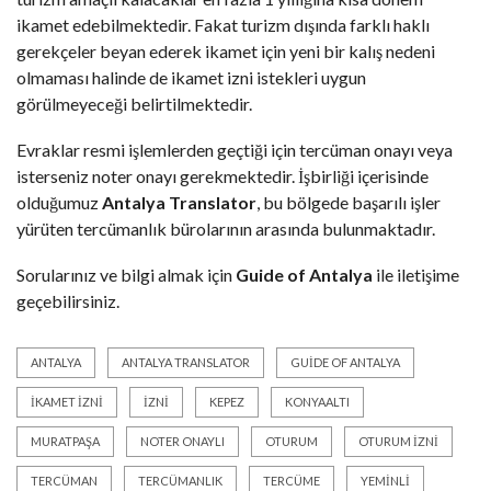
ikamet edebilmektedir. Fakat turizm dışında farklı haklı
gerekçeler beyan ederek ikamet için yeni bir kalış nedeni
olmaması halinde de ikamet izni istekleri uygun
görülmeyeceği belirtilmektedir.
Evraklar resmi işlemlerden geçtiği için tercüman onayı veya
isterseniz noter onayı gerekmektedir. İşbirliği içerisinde
olduğumuz
Antalya Translator
, bu bölgede başarılı işler
yürüten tercümanlık bürolarının arasında bulunmaktadır.
Sorularınız ve bilgi almak için
Guide of Antalya
ile iletişime
geçebilirsiniz.
ANTALYA
ANTALYA TRANSLATOR
GUIDE OF ANTALYA
IKAMET IZNI
IZNI
KEPEZ
KONYAALTI
MURATPAŞA
NOTER ONAYLI
OTURUM
OTURUM İZNI
TERCÜMAN
TERCÜMANLIK
TERCÜME
YEMINLI