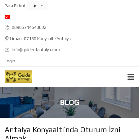
$
Para Birimi
00905314640022
Liman, 07130 Konyaaltı/Antalya
info@guideofantalya.com
Login
BLOG
Antalya Konyaaltı’nda Oturum İzni
Almak