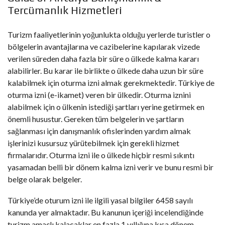
Tercümanlık Hizmetleri
Turizm faaliyetlerinin yoğunlukta olduğu yerlerde turistler o
bölgelerin avantajlarına ve cazibelerine kapılarak vizede
verilen süreden daha fazla bir süre o ülkede kalma kararı
alabilirler. Bu karar ile birlikte o ülkede daha uzun bir süre
kalabilmek için oturma izni almak gerekmektedir. Türkiye de
oturma izni (e-ikamet) veren bir ülkedir. Oturma iznini
alabilmek için o ülkenin istediği şartları yerine getirmek en
önemli husustur. Gereken tüm belgelerin ve şartların
sağlanması için danışmanlık ofislerinden yardım almak
işlerinizi kusursuz yürütebilmek için gerekli hizmet
firmalarıdır. Oturma izni ile o ülkede hiçbir resmi sıkıntı
yasamadan belli bir dönem kalma izni verir ve bunu resmi bir
belge olarak belgeler.
Türkiye’de oturum izni ile ilgili yasal bilgiler 6458 sayılı
kanunda yer almaktadır. Bu kanunun içeriği incelendiğinde
turizm amaçlı kalacaklar en fazla 1 yıllığına kısa dönem