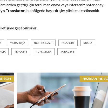
lemlerden geçtiği için tercüman onayı veya isterseniz noter onayı
lya Translator
, bu bölgede başarılı işler yürüten tercümanlık
 iletişime geçebilirsiniz.
A
MURATPAŞA
NOTER ONAYLI
PASAPORT
RUSÇA
NLIK
TERCÜME
TÜRKÇEDEN
TÜRKÇEYE
8, 2021
HAZIRAN 18, 20