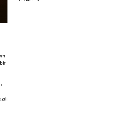
tam
bir
u
zılı