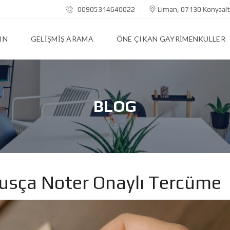
00905314640022
Liman, 07130 Konyaalt
IN
GELIŞMIŞ ARAMA
ÖNE ÇIKAN GAYRIMENKULLER
BLOG
usça Noter Onaylı Tercüme