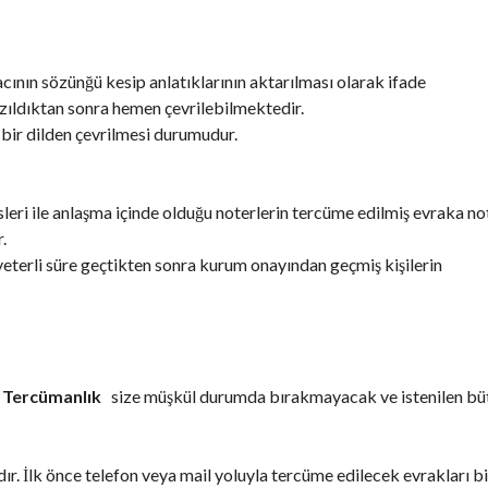
ının sözünğü kesip anlatıklarının aktarılması olarak ifade
azıldıktan sonra hemen çevrilebilmektedir.
 bir dilden çevrilmesi durumudur.
leri ile anlaşma içinde olduğu noterlerin tercüme edilmiş evraka no
.
 yeterli süre geçtikten sonra kurum onayından geçmiş kişilerin
i Tercümanlık
size müşkül durumda bırakmayacak ve istenilen bü
dır. İlk önce telefon veya mail yoluyla tercüme edilecek evrakları b