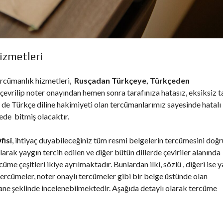
izmetleri
ercümanlık hizmetleri,
Rusçadan Türkçeye, Türkçeden
e çevrilip noter onayından hemen sonra tarafınıza hatasız, eksiksiz 
 de Türkçe diline hakimiyeti olan tercümanlarımız sayesinde hatalı 
ede bitmiş olacaktır.
fisi
, ihtiyaç duyabileceğiniz tüm resmi belgelerin tercümesini doğr
arak yaygın tercih edilen ve diğer bütün dillerde çeviriler alanında
e çeşitleri ikiye ayrılmaktadır. Bunlardan ilki, sözlü , diğeri ise ya
 tercümeler, noter onaylı tercümeler gibi bir belge üstünde olan
ültane şeklinde incelenebilmektedir. Aşağıda detaylı olarak tercüme