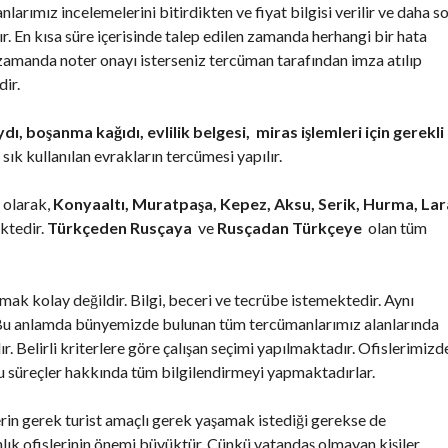
larımız incelemelerini bitirdikten ve fiyat bilgisi verilir ve daha s
 En kısa süre içerisinde talep edilen zamanda herhangi bir hata
zamanda noter onayı isterseniz tercüman tarafından imza atılıp
ir.
ı, boşanma kağıdı, evlilik belgesi, miras işlemleri için gerekli
 sık kullanılan evrakların tercümesi yapılır.
 olarak,
Konyaaltı, Muratpaşa, Kepez, Aksu, Serik, Hurma, Lar
ktedir.
Türkçeden Rusçaya
ve
Rusçadan Türkçeye
olan tüm
mak kolay değildir. Bilgi, beceri ve tecrübe istemektedir. Aynı
.Bu anlamda bünyemizde bulunan tüm tercümanlarımız alanlarında
r. Belirli kriterlere göre çalışan seçimi yapılmaktadır. Ofislerimizd
bu süreçler hakkında tüm bilgilendirmeyi yapmaktadırlar.
ilerin gerek turist amaçlı gerek yaşamak istediği gerekse de
anlık ofislerinin önemi büyüktür. Çünkü vatandaş olmayan kişiler