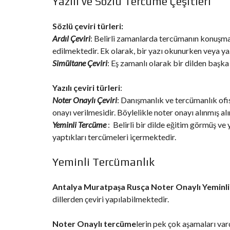
Yazılı ve Sözlü Tercüme Çeşitleri
Sözlü çeviri türleri:
Ardıl Çeviri
: Belirli zamanlarda tercümanın konuşmac
edilmektedir. Ek olarak, bir yazı okunurken veya y
Simültane Çeviri
: Eş zamanlı olarak bir dilden başka
Yazılı çeviri türleri
:
Noter Onaylı Çeviri
: Danışmanlık ve tercümanlık ofis
onayı verilmesidir. Böylelikle noter onayı alınmış alır
Yeminli Tercüme
: Belirli bir dilde eğitim görmüş ve
yaptıkları tercümeleri içermektedir.
Yeminli Tercümanlık
Antalya Muratpaşa Rusça Noter Onaylı Yeminl
dillerden çeviri yapılabilmektedir.
Noter Onaylı tercüme
lerin pek çok aşamaları var