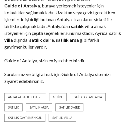
Guide of Antalya
, buraya yerleşmek isteyenler için
kolaylıklar sağlamaktadır. Uzaktan veya çeviri gerektiren
işlemlerde işbirliği bulunan
Antalya Translator
şirketi ile
birlikte çalışmaktadır. Antalya’dan
satılık villa
almak
isteyenler için çeşitli seçenekler sunulmaktadır. Ayrıca, satılık
villa
dışında,
satılık daire
,
satılık arsa
gibi farklı
gayrimenkuller vardır.
Guide of Antalya, sizin en iyi rehberinizdir.
Sorularınız ve bilgi almak için
Guide of Antalya
sitemizi
ziyaret edebilirsiniz.
ANTALYA SATILIK DAIRE
GUIDE
GUIDE OF ANTALYA
SATILIK
SATILIK ARSA
SATILIK DAIRE
SATILIK GAYRIMENKUL
SATILIK VILLA