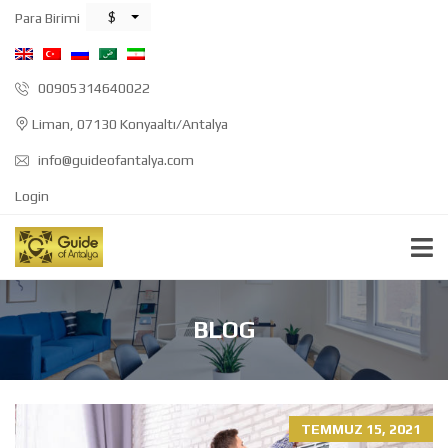
$
Para Birimi
00905314640022
Liman, 07130 Konyaaltı/Antalya
info@guideofantalya.com
Login
BLOG
TEMMUZ 15, 2021