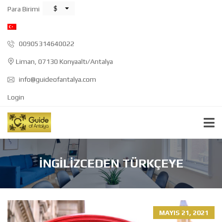
$
Para Birimi
00905314640022
Liman, 07130 Konyaaltı/Antalya
info@guideofantalya.com
Login
İNGILIZCEDEN TÜRKÇEYE
MAYIS 21, 2021