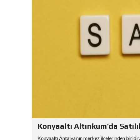
Konyaaltı Altınkum’da Satılı
Konyaaltı Antalya’nın merkez ilçelerinden biridir