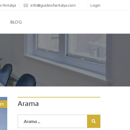
ı/Antalya
info@guideofantalya.com
Login
BLOG
Arama
21