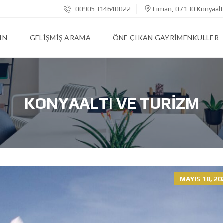
00905314640022
Liman, 07130 Konyaalt
IN
GELIŞMIŞ ARAMA
ÖNE ÇIKAN GAYRIMENKULLER
KONYAALTI VE TURIZM
MAYIS 18, 20