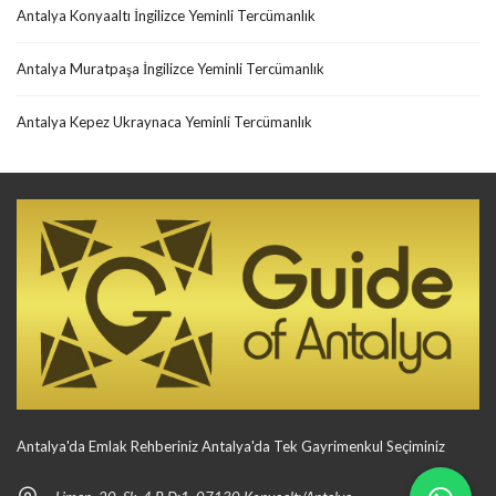
Antalya Konyaaltı İngilizce Yeminli Tercümanlık
Antalya Muratpaşa İngilizce Yeminli Tercümanlık
Antalya Kepez Ukraynaca Yeminli Tercümanlık
Antalya'da Emlak Rehberiniz Antalya'da Tek Gayrimenkul Seçiminiz