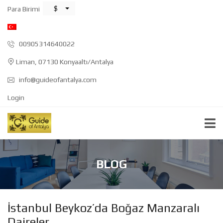
$
Para Birimi
00905314640022
Liman, 07130 Konyaaltı/Antalya
info@guideofantalya.com
Login
BLOG
İstanbul Beykoz’da Boğaz Manzaralı
Daireler