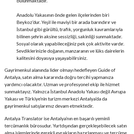
bulunmaktadır.
Anadolu Yakasının önde gelen ilçelerinden biri
Beykoz’dur. Yeşil ile maviyi bir arada barındırır ve
İstanbul gibi gürültü, trafik, yorgunluk kavramlarıyla
bilinen şehrin aksine sessizliği, sakinliği sunmaktadır.
Sosyal olarak yapabileceğiniz pek çok aktivite vardır.
Sevdiklerinizle doğanın, manzaranın ve lüks dairelerin
kalitesini doyasıya yaşayabilirsiniz.
Gayrimenkul alanında lider olmayı hedefleyen Guide of
Antalya, satın alma kararında doğru tercihi yapmanıza
yardımcı olacaktır. Uzman ve profesyonel ekip ile hizmet
sunmaktayız. Yalnızca İstanbul Anadolu Yakası değil Avrupa
Yakası ve Türkiye’nin turizm merkezi Antalya’da da
gayrimenkul satışlarımız devam etmektedir.
Antalya Translator
ise Antalya’nın en başarılı yeminli
tercümanlık bürosudur. Yurtdışından gerçekleşebilecek satın
alma işlemlerinde gerekli evrakların hazırlanması ve tercüme