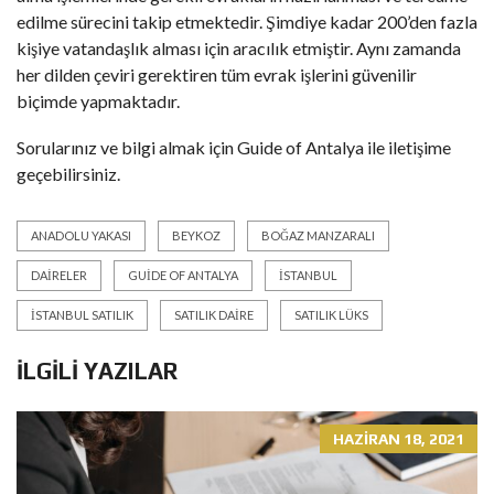
edilme sürecini takip etmektedir. Şimdiye kadar 200’den fazla
kişiye vatandaşlık alması için aracılık etmiştir. Aynı zamanda
her dilden çeviri gerektiren tüm evrak işlerini güvenilir
biçimde yapmaktadır.
Sorularınız ve bilgi almak için
Guide of Antalya
ile iletişime
geçebilirsiniz.
ANADOLU YAKASI
BEYKOZ
BOĞAZ MANZARALI
DAIRELER
GUIDE OF ANTALYA
İSTANBUL
İSTANBUL SATILIK
SATILIK DAIRE
SATILIK LÜKS
İLGILI YAZILAR
HAZIRAN 18, 2021