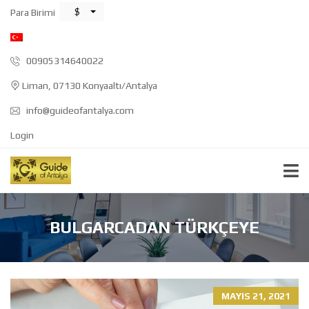
$
Para Birimi
00905314640022
Liman, 07130 Konyaaltı/Antalya
info@guideofantalya.com
Login
BULGARCADAN TÜRKÇEYE
MAYIS 21, 2021