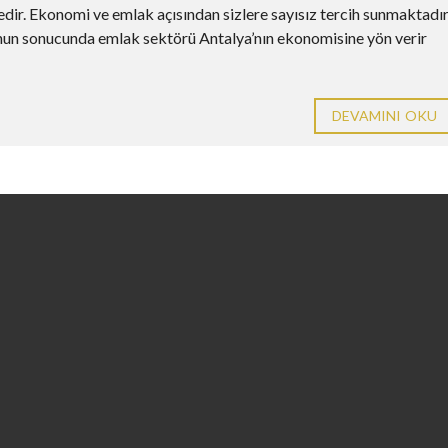
gedir. Ekonomi ve emlak açısından sizlere sayısız tercih sunmaktadır
unun sonucunda emlak sektörü Antalya’nın ekonomisine yön verir
DEVAMINI OKU