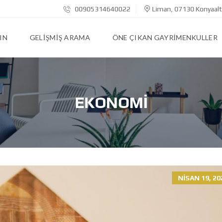
00905314640022
Liman, 07130 Konyaalt
IN
GELIŞMIŞ ARAMA
ÖNE ÇIKAN GAYRIMENKULLER
EKONOMI
NISAN 19, 20