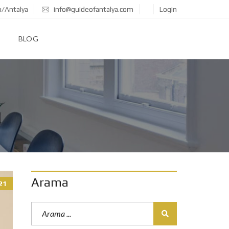
ı/Antalya
info@guideofantalya.com
Login
BLOG
Arama
21