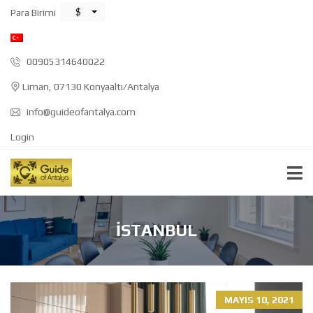
$
Para Birimi
00905314640022
Liman, 07130 Konyaaltı/Antalya
info@guideofantalya.com
Login
İSTANBUL
MAYIS 10, 2021