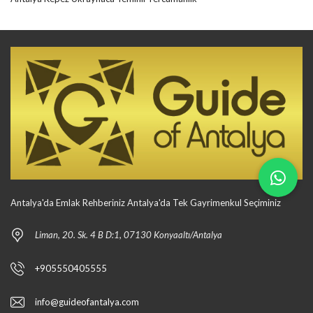
Antalya'da Emlak Rehberiniz Antalya'da Tek Gayrimenkul Seçiminiz
Liman, 20. Sk. 4 B D:1, 07130 Konyaaltı/Antalya
+905550405555
info@guideofantalya.com