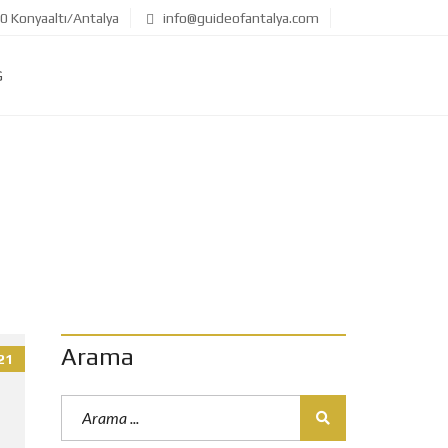
 Konyaaltı/Antalya
info@guideofantalya.com
G
Arama
21