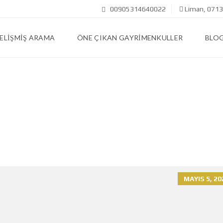
00905314640022
Liman, 07130
ELIŞMIŞ ARAMA
ÖNE ÇIKAN GAYRIMENKULLER
BLO
MAYIS 5, 20