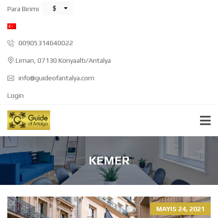
$
Para Birimi
00905314640022
Liman, 07130 Konyaaltı/Antalya
info@guideofantalya.com
Login
KEMER
MAYIS 24, 2021