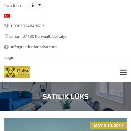
$
Para Birimi
00905314640022
Liman, 07130 Konyaaltı/Antalya
info@guideofantalya.com
Login
SATILIK LÜKS
MAYIS 10, 2021