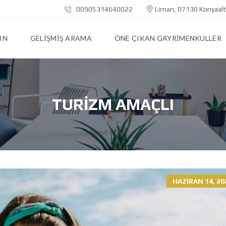
00905314640022
Liman, 07130 Konyaalt
IN
GELIŞMIŞ ARAMA
ÖNE ÇIKAN GAYRIMENKULLER
TURIZM AMAÇLI
HAZIRAN 14, 20