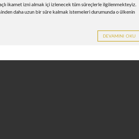
lı ikamet izni almak içi izlenecek tüm süreçlerle ilgilenmekteyiz.
resinden daha uzun bir süre kalmak istemeleri durumunda o ülkenin
DEVAMINI OKU