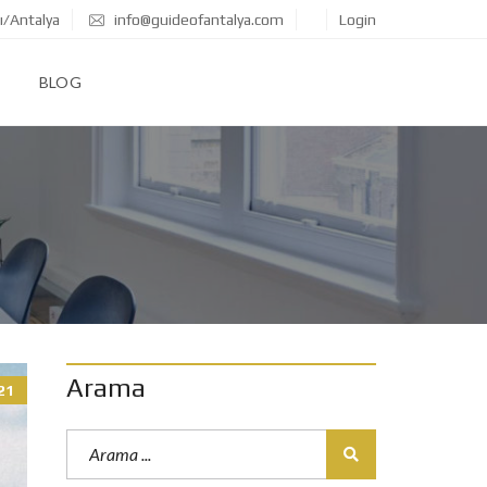
ı/Antalya
info@guideofantalya.com
Login
BLOG
Arama
21