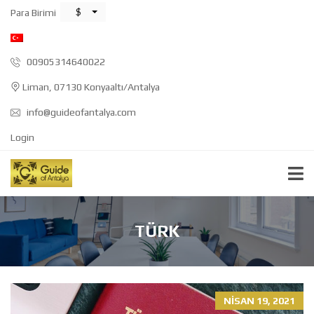
$
Para Birimi
00905314640022
Liman, 07130 Konyaaltı/Antalya
info@guideofantalya.com
Login
TÜRK
NISAN 19, 2021